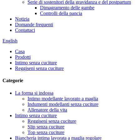
Serie di sostenitori della gravidanza e del postpartum
Dimagramento delle gambe
Controlli della pancia
Notizia
Domande frequenti
Contattaci
English
Casa
Prodotti
Intimo senza cuciture
Reggiseni senza cuciture
Categorie
La forma si indossa
Intimo modellante lavorato a maglia
Indumenti modellanti senza cuciture
Allenatore della vita
Intimo senza cuciture
Reggiseni senza cuciture
Slip senza cuciture
Top senza cuciture
Biancheria intima lavorata a maglia regolare