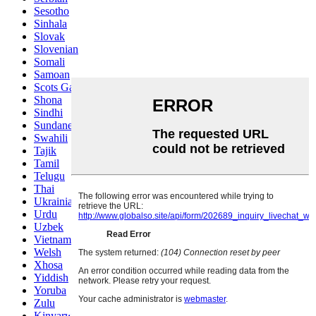
Sesotho
Sinhala
Slovak
Slovenian
Somali
Samoan
Scots Gaelic
Shona
Sindhi
Sundanese
Swahili
Tajik
Tamil
Telugu
Thai
Ukrainian
Urdu
Uzbek
Vietnamese
Welsh
Xhosa
Yiddish
Yoruba
Zulu
Kinyarwanda