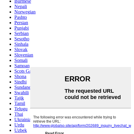
Burmese
Nepali
Norwegian
Pashto
Persian
Punjabi
Serbian
Sesotho
Sinhala
Slovak
Slovenian
Somali
Samoan
Scots Gaelic
Shona
Sindhi
Sundanese
Swahili
Tajik
Tamil
Telugu
Thai
Ukrainian
Urdu
Uzbek