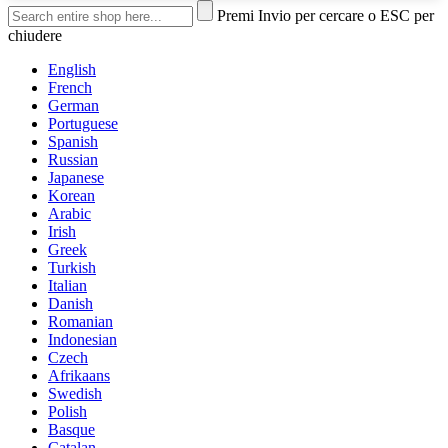
Premi Invio per cercare o ESC per
chiudere
English
French
German
Portuguese
Spanish
Russian
Japanese
Korean
Arabic
Irish
Greek
Turkish
Italian
Danish
Romanian
Indonesian
Czech
Afrikaans
Swedish
Polish
Basque
Catalan