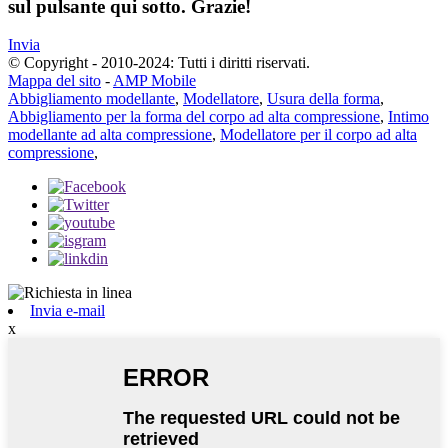
sul pulsante qui sotto. Grazie!
Invia
© Copyright - 2010-2024: Tutti i diritti riservati.
Mappa del sito
-
AMP Mobile
Abbigliamento modellante
,
Modellatore
,
Usura della forma
,
Abbigliamento per la forma del corpo ad alta compressione
,
Intimo
modellante ad alta compressione
,
Modellatore per il corpo ad alta
compressione
,
Invia e-mail
x