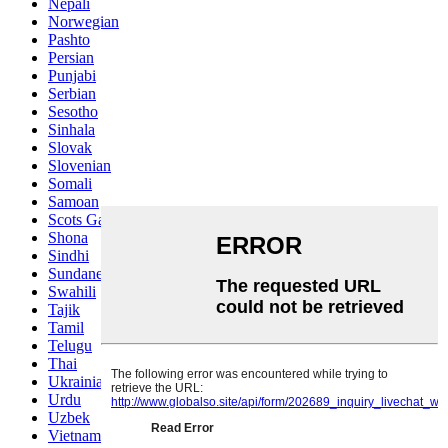
Nepali
Norwegian
Pashto
Persian
Punjabi
Serbian
Sesotho
Sinhala
Slovak
Slovenian
Somali
Samoan
Scots Gaelic
Shona
Sindhi
Sundanese
Swahili
Tajik
Tamil
Telugu
Thai
Ukrainian
Urdu
Uzbek
Vietnamese